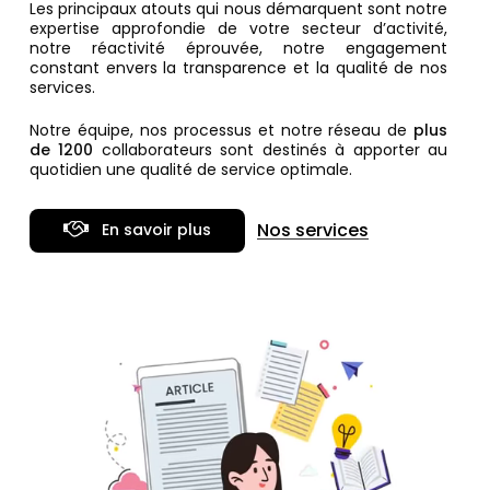
Les principaux atouts qui nous démarquent sont notre
expertise approfondie de votre secteur d’activité,
notre réactivité éprouvée, notre engagement
constant envers la transparence et la qualité de nos
services.
Notre équipe, nos processus et notre réseau de
plus
de 1200
collaborateurs sont destinés à apporter au
quotidien une qualité de service optimale.
Nos services
E
n
s
a
v
o
i
r
p
l
u
s