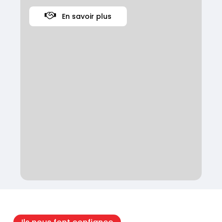
E
n
s
a
v
o
i
r
p
l
u
s