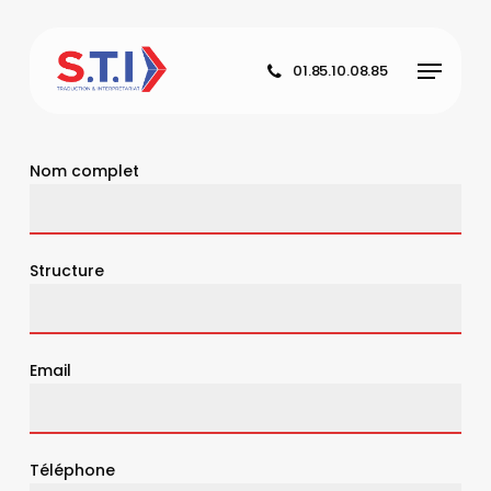
Skip
to
Menu
main
01.85.10.08.85
content
Nom complet
Structure
Email
Téléphone