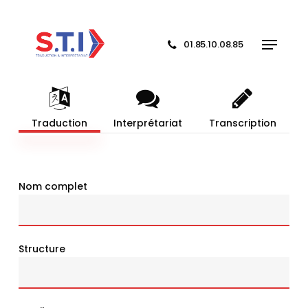
Skip
to
Menu
main
01.85.10.08.85
content
Traduction
Interprétariat
Transcription
Nom complet
Structure